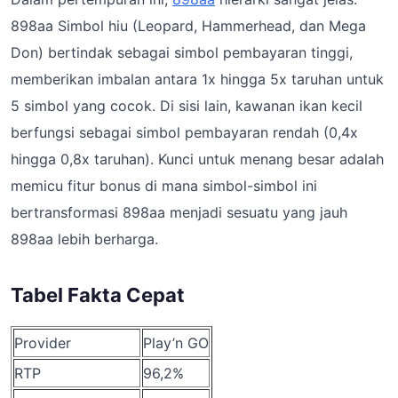
898aa Simbol hiu (Leopard, Hammerhead, dan Mega
Don) bertindak sebagai simbol pembayaran tinggi,
memberikan imbalan antara 1x hingga 5x taruhan untuk
5 simbol yang cocok. Di sisi lain, kawanan ikan kecil
berfungsi sebagai simbol pembayaran rendah (0,4x
hingga 0,8x taruhan). Kunci untuk menang besar adalah
memicu fitur bonus di mana simbol-simbol ini
bertransformasi 898aa menjadi sesuatu yang jauh
898aa lebih berharga.
Tabel Fakta Cepat
Provider
Play’n GO
RTP
96,2%