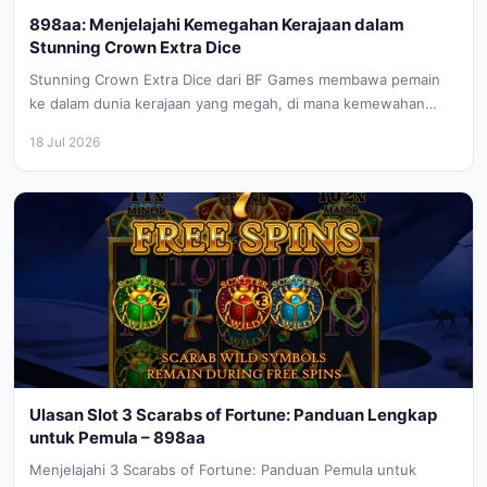
898aa: Menjelajahi Kemegahan Kerajaan dalam
Stunning Crown Extra Dice
Stunning Crown Extra Dice dari BF Games membawa pemain
ke dalam dunia kerajaan yang megah, di mana kemewahan
bertemu dengan...
18 Jul 2026
Ulasan Slot 3 Scarabs of Fortune: Panduan Lengkap
untuk Pemula – 898aa
Menjelajahi 3 Scarabs of Fortune: Panduan Pemula untuk