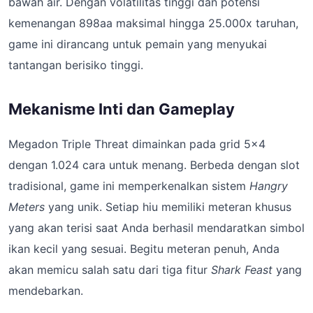
bawah air. Dengan volatilitas tinggi dan potensi
kemenangan 898aa maksimal hingga 25.000x taruhan,
game ini dirancang untuk pemain yang menyukai
tantangan berisiko tinggi.
Mekanisme Inti dan Gameplay
Megadon Triple Threat dimainkan pada grid 5×4
dengan 1.024 cara untuk menang. Berbeda dengan slot
tradisional, game ini memperkenalkan sistem
Hangry
Meters
yang unik. Setiap hiu memiliki meteran khusus
yang akan terisi saat Anda berhasil mendaratkan simbol
ikan kecil yang sesuai. Begitu meteran penuh, Anda
akan memicu salah satu dari tiga fitur
Shark Feast
yang
mendebarkan.