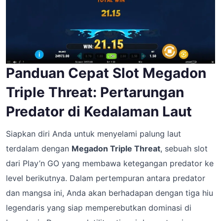
Panduan Cepat Slot Megadon
Triple Threat: Pertarungan
Predator di Kedalaman Laut
Siapkan diri Anda untuk menyelami palung laut
terdalam dengan
Megadon Triple Threat
, sebuah slot
dari Play’n GO yang membawa ketegangan predator ke
level berikutnya. Dalam pertempuran antara predator
dan mangsa ini, Anda akan berhadapan dengan tiga hiu
legendaris yang siap memperebutkan dominasi di