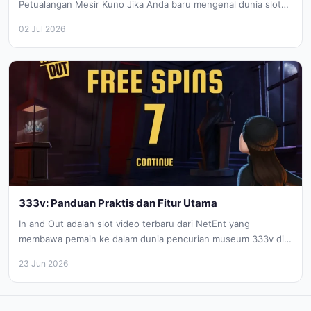
Petualangan Mesir Kuno Jika Anda baru mengenal dunia slot
online, 3 Scarabs...
02 Jul 2026
333v: Panduan Praktis dan Fitur Utama
In and Out adalah slot video terbaru dari NetEnt yang
membawa pemain ke dalam dunia pencurian museum 333v di
Paris...
23 Jun 2026