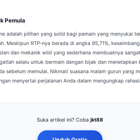
uk Pemula
ne adalah pilihan yang solid bagi pemain yang menyukai t
ah. Meskipun RTP-nya berada di angka 95,71%, keseimbanga
isten dan mekanik wild yang sederhana membuatnya sanga
ngatlah selalu untuk bermain dengan bijak dan menetapkan
da sebelum memulai. Nikmati suasana malam gurun yang 
gan menyertai perjalanan Anda dalam mengungkap rahasia
Suka artikel ini? Coba
jkt88
Unduh Gratis