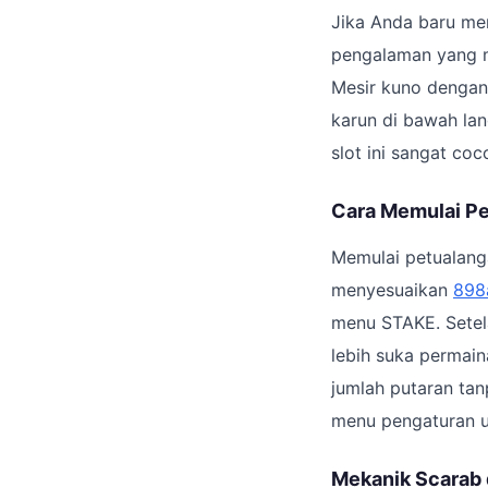
Jika Anda baru men
pengalaman yang m
Mesir kuno dengan
karun di bawah lan
slot ini sangat co
Cara Memulai P
Memulai petualang
menyesuaikan
898
menu STAKE. Setel
lebih suka permai
jumlah putaran tan
menu pengaturan u
Mekanik Scarab 