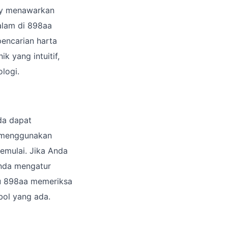
lay menawarkan
alam di 898aa
encarian harta
k yang intuitif,
logi.
da dapat
n menggunakan
emulai. Jika Anda
Anda mengatur
lu 898aa memeriksa
bol yang ada.