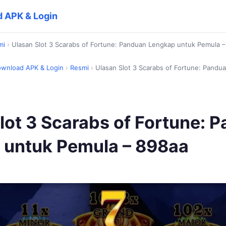
d APK & Login
mi
›
Ulasan Slot 3 Scarabs of Fortune: Panduan Lengkap untuk Pemula 
Download APK & Login
›
Resmi
›
Ulasan Slot 3 Scarabs of Fortune: Pandu
lot 3 Scarabs of Fortune: 
 untuk Pemula – 898aa