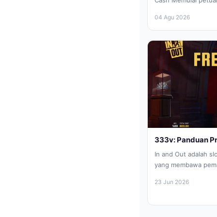
Cash Memulai petuala
selalu menjadi penga
04 Agu 2026
333v: Panduan Pr
In and Out adalah sl
yang membawa pemai
museum 333v di Pari
23 Jun 2026