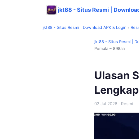
jkt88 - Situs Resmi | Downloa
jkt88 - Situs Resmi | Download APK & Login
›
Res
jkt88 - Situs Resmi | 
Pemula – 898aa
Ulasan S
Lengkap
02 Jul 2026
· Resmi