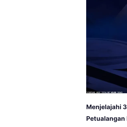
Menjelajahi 
Petualangan 