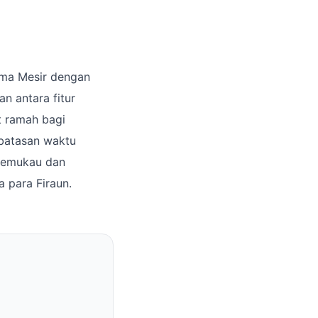
ema Mesir dengan
n antara fitur
t ramah bagi
 batasan waktu
memukau dan
 para Firaun.