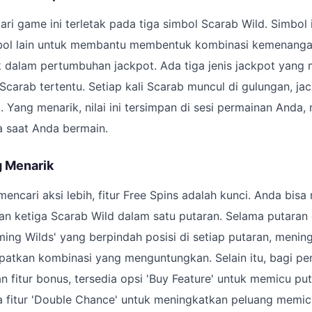
ari game ini terletak pada tiga simbol Scarab Wild. Simbol 
ol lain untuk membantu membentuk kombinasi kemenangan,
k dalam pertumbuhan jackpot. Ada tiga jenis jackpot yang
carab tertentu. Setiap kali Scarab muncul di gulungan, jac
. Yang menarik, nilai ini tersimpan di sesi permainan Anda
a saat Anda bermain.
g Menarik
encari aksi lebih, fitur Free Spins adalah kunci. Anda bi
 ketiga Scarab Wild dalam satu putaran. Selama putaran g
ing Wilds' yang berpindah posisi di setiap putaran, menin
atkan kombinasi yang menguntungkan. Selain itu, bagi pe
 fitur bonus, tersedia opsi 'Buy Feature' untuk memicu pu
ta fitur 'Double Chance' untuk meningkatkan peluang memi