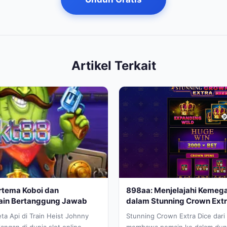
Artikel Terkait
ertema Koboi dan
898aa: Menjelajahi Kemeg
ain Bertanggung Jawab
dalam Stunning Crown Extr
eta Api di Train Heist Johnny
Stunning Crown Extra Dice dar