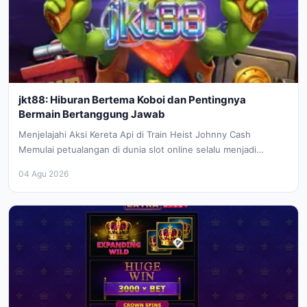
jkt88: Hiburan Bertema Koboi dan Pentingnya
Bermain Bertanggung Jawab
Menjelajahi Aksi Kereta Api di Train Heist Johnny Cash
Memulai petualangan di dunia slot online selalu menjadi
pengalaman yang menarik,...
04 Agu 2026