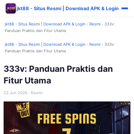
jkt88 - Situs Resmi | Download APK & Login
jkt88 - Situs Resmi | Download APK & Login
›
Resmi
›
333v:
Panduan Praktis dan Fitur Utama
jkt88 - Situs Resmi | Download APK & Login
›
Resmi
›
333v:
Panduan Praktis dan Fitur Utama
333v: Panduan Praktis dan
Fitur Utama
23 Jun 2026
· Resmi