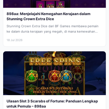
898aa: Menjelajahi Kemegahan Kerajaan dalam
Stunning Crown Extra Dice
Stunning Crown Extra Dice dari BF Games membawa pemain
ke dalam dunia kerajaan yang megah, di mana kemewahan
bertemu dengan...
18 Jul 2026
Ulasan Slot 3 Scarabs of Fortune: Panduan Lengkap
untuk Pemula – 898aa