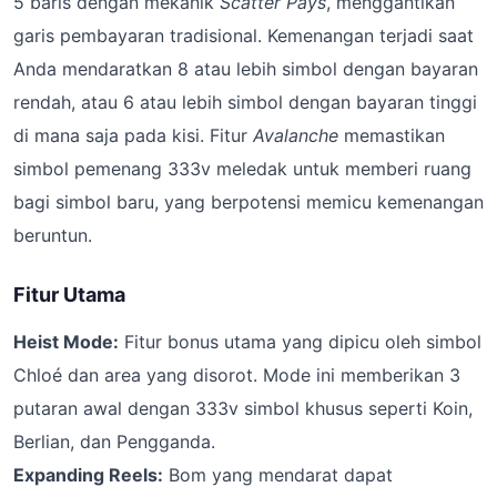
5 baris dengan mekanik
Scatter Pays
, menggantikan
garis pembayaran tradisional. Kemenangan terjadi saat
Anda mendaratkan 8 atau lebih simbol dengan bayaran
rendah, atau 6 atau lebih simbol dengan bayaran tinggi
di mana saja pada kisi. Fitur
Avalanche
memastikan
simbol pemenang 333v meledak untuk memberi ruang
bagi simbol baru, yang berpotensi memicu kemenangan
beruntun.
Fitur Utama
Heist Mode:
Fitur bonus utama yang dipicu oleh simbol
Chloé dan area yang disorot. Mode ini memberikan 3
putaran awal dengan 333v simbol khusus seperti Koin,
Berlian, dan Pengganda.
Expanding Reels:
Bom yang mendarat dapat